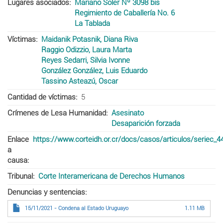
Lugares asociados
Mariano Soler Nº 3098 bis
Regimiento de Caballería No. 6
La Tablada
Víctimas
Maidanik Potasnik, Diana Riva
Raggio Odizzio, Laura Marta
Reyes Sedarri, Silvia Ivonne
González González, Luis Eduardo
Tassino Asteazú, Oscar
Cantidad de víctimas
5
Crímenes de Lesa Humanidad
Asesinato
Desaparición forzada
Enlace
https://www.corteidh.or.cr/docs/casos/articulos/seriec_4
a
causa
Tribunal
Corte Interamericana de Derechos Humanos
Denuncias y sentencias
15/11/2021 - Condena al Estado Uruguayo
1.11 MB