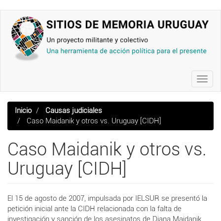
Pasar
al
contenido
principal
Toggl
navig
Inicio
Causas judiciales
Caso Maidanik y otros vs. Uruguay [CIDH]
Caso Maidanik y otros vs.
Uruguay [CIDH]
El 15 de agosto de 2007, impulsada por IELSUR se presentó la
petición inicial ante la CIDH relacionada con la falta de
investigación y sanción de los asesinatos de Diana Maidanik,