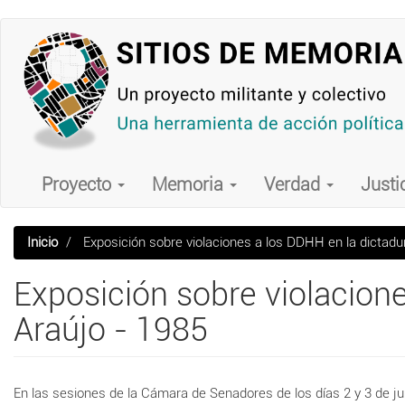
Pasar
al
contenido
principal
Main
navigation
Proyecto
Memoria
Verdad
Justi
Inicio
Exposición sobre violaciones a los DDHH en la dictad
Exposición sobre violacion
Araújo - 1985
En las sesiones de la Cámara de Senadores de los días 2 y 3 de ju