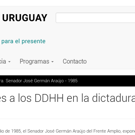
cia
Programas
Contacto
ura. Senador José Germán Araújo - 1985
es a los DDHH en la dictadu
lio de 1985, el Senador José Germán Araújo del Frente Amplio, expon