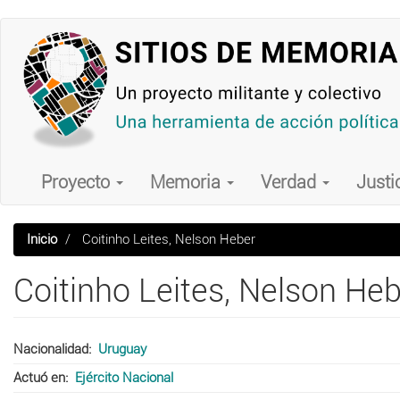
Pasar
al
contenido
principal
Main
navigation
Proyecto
Memoria
Verdad
Justi
Inicio
Coitinho Leites, Nelson Heber
Coitinho Leites, Nelson He
Nacionalidad
Uruguay
Actuó en
Ejército Nacional