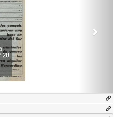
a
º 28