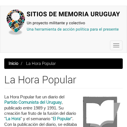
Pasar
al
contenido
principal
Toggl
navig
Inicio
La Hora Popular
La Hora Popular
La Hora Popular fue un diario del
Partido Comunista del Uruguay
,
publicado entre 1989 y 1991. Su
creación fue fruto de la fusión del diario
"
La Hora
" y el semanario "
El Popular
".
Con la publicación del diario, se editaba