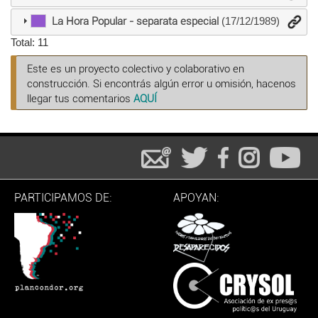
La Hora Popular - separata especial
(17/12/1989)
Total: 11
Este es un proyecto colectivo y colaborativo en
construcción. Si encontrás algún error u omisión, hacenos
llegar tus comentarios
AQUÍ
PARTICIPAMOS DE:
APOYAN: