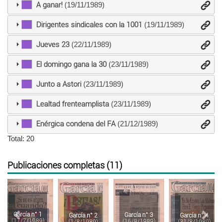
A ganar!
(19/11/1989)
Dirigentes sindicales con la 1001
(19/11/1989)
Jueves 23
(22/11/1989)
El domingo gana la 30
(23/11/1989)
Junto a Astori
(23/11/1989)
Lealtad frenteamplista
(23/11/1989)
Enérgica condena del FA
(21/12/1989)
Total: 20
Publicaciones completas (11)
Anterior
Sigu
García n° 1
García n° 3
García n° 4
García n° 2
(17/7/1989)
(16/8/1989)
(31/8/1989)