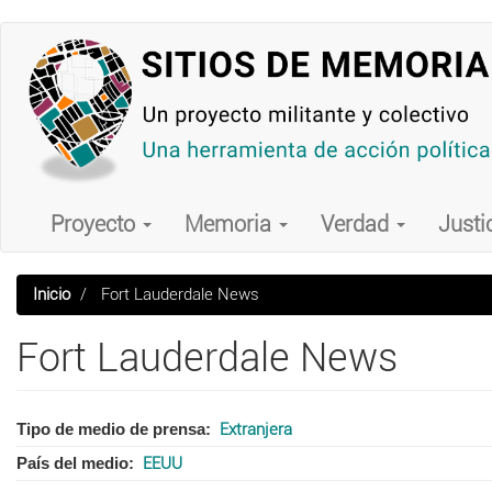
Pasar
al
contenido
principal
Main
navigation
Proyecto
Memoria
Verdad
Justi
Inicio
Fort Lauderdale News
Fort Lauderdale News
Tipo de medio de prensa
Extranjera
País del medio
EEUU