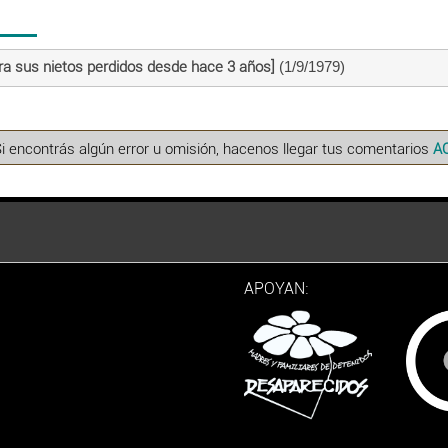
a sus nietos perdidos desde hace 3 años]
(1/9/1979)
Si encontrás algún error u omisión, hacenos llegar tus comentarios
A
APOYAN: