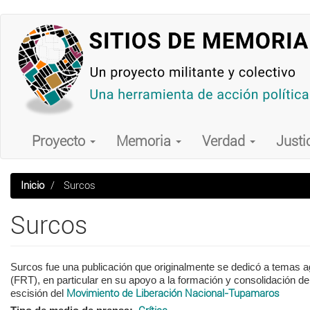
Pasar
al
contenido
principal
Main
navigation
Proyecto
Memoria
Verdad
Justi
Inicio
Surcos
Surcos
Surcos fue una publicación que originalmente se dedicó a temas ag
(FRT), en particular en su apoyo a la formación y consolidación d
escisión del
Movimiento de Liberación Nacional-Tupamaros