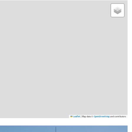
|
Map data ©
and contributors
Leaflet
OpenStreetMap