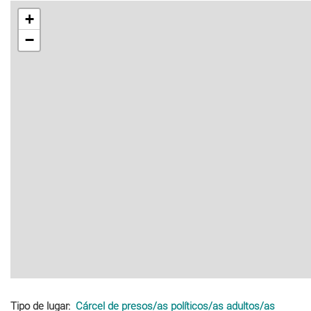
+
−
Tipo de lugar
Cárcel de presos/as políticos/as adultos/as