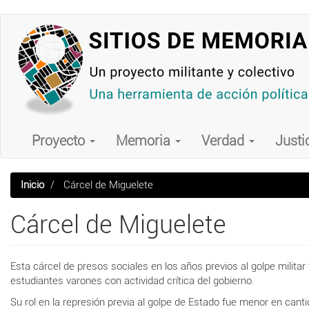
Pasar
al
contenido
principal
Main
navigation
Proyecto
Memoria
Verdad
Justi
Inicio
Cárcel de Miguelete
Cárcel de Miguelete
Esta cárcel de presos sociales en los años previos al golpe milit
estudiantes varones con actividad crítica del gobierno.
Su rol en la represión previa al golpe de Estado fue menor en can