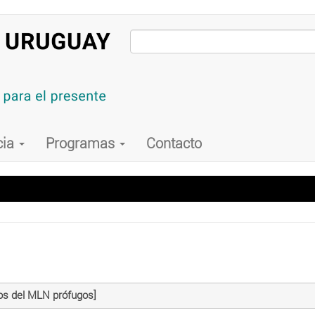
cia
Programas
Contacto
os del MLN prófugos]