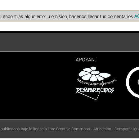
Si encontrás algún error u omisión, hacenos llegar tus comentarios
A
APOYAN:
 publicados bajo la licencia libre Creative Commons - Atribución - Compartir Igua