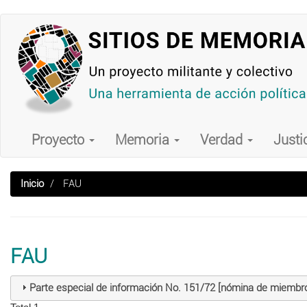
Pasar
al
contenido
principal
Main
navigation
Proyecto
Memoria
Verdad
Justi
Inicio
FAU
FAU
Parte especial de información No. 151/72 [nómina de miembr