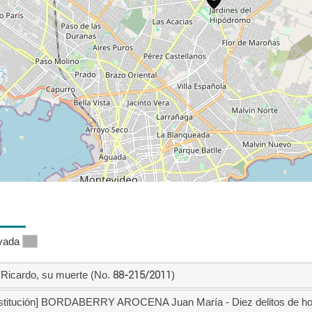
ivada
icardo, su muerte (No.
88-215/2011
)
nstitución] BORDABERRY AROCENA Juan María - Diez delitos de homic