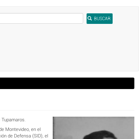
BUSCAR
 - Tupamaros.
de Montevideo, en el
ción de Defensa (SID), el