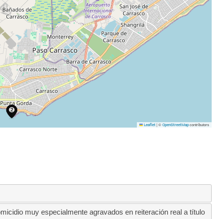
|
©
contributors
Leaflet
OpenStreetMap
idio muy especialmente agravados en reiteración real a título