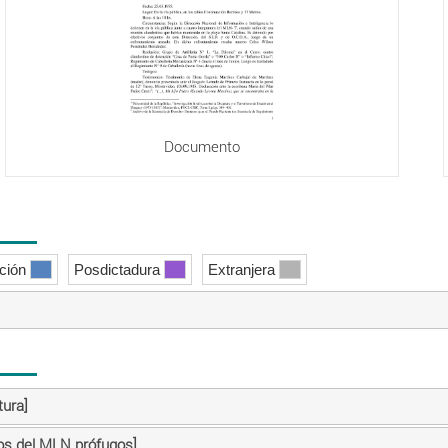
Documento
ición
Posdictadura
Extranjera
tura]
os del MLN prófugos]