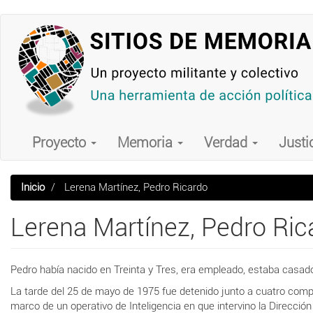
Pasar
al
contenido
principal
Main
navigation
Proyecto
Memoria
Verdad
Justi
Inicio
Lerena Martínez, Pedro Ricardo
Lerena Martínez, Pedro Ric
Pedro había nacido en Treinta y Tres, era empleado, estaba casado
La tarde del 25 de mayo de 1975 fue detenido junto a cuatro comp
marco de un operativo de Inteligencia en que intervino la
Dirección