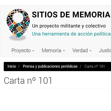
Pasar
al
contenido
principal
Main
navigation
Proyecto
Memoria
Verdad
Justi
Inicio
Prensa y publicaciones periódicas
Carta nº 101
Carta nº 101