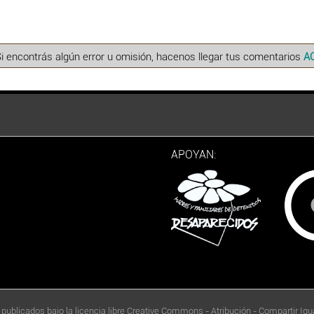
Si encontrás algún error u omisión, hacenos llegar tus comentarios
A
APOYAN:
 publicados bajo la licencia libre Creative Commons - Atribución - Compartir Igua