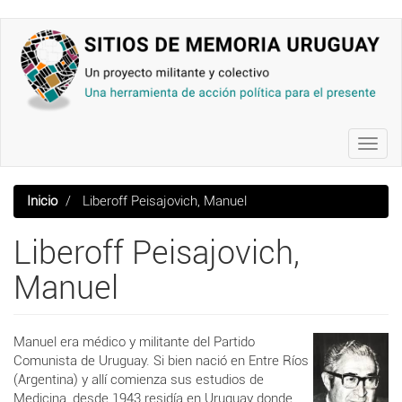
Pasar
al
contenido
principal
Toggl
navig
Inicio
Liberoff Peisajovich, Manuel
Liberoff Peisajovich,
Manuel
Manuel era médico y militante del Partido
Comunista de Uruguay. Si bien nació en Entre Ríos
(Argentina) y allí comienza sus estudios de
Medicina, desde 1943 residía en Uruguay donde