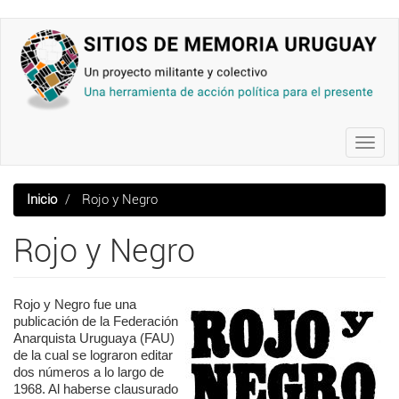
Pasar
al
contenido
principal
Toggl
navig
Inicio
Rojo y Negro
Rojo y Negro
Rojo y Negro fue una
publicación de la Federación
Anarquista Uruguaya (FAU)
de la cual se lograron editar
dos números a lo largo de
1968. Al haberse clausurado