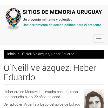
Pasar
al
contenido
principal
Toggl
navig
Inicio
O´Neill Velázquez, Heber Eduardo
O´Neill Velázquez, Heber
Eduardo
Heber era de Montevideo, estaba casado, tenía
una pequeña hija y 22 años de edad.
Se radicó en Argentina luego del golpe de Estado