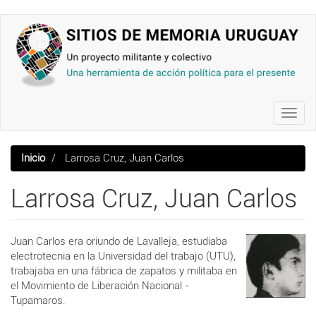
Pasar
al
contenido
principal
Toggl
navig
Inicio
Larrosa Cruz, Juan Carlos
Larrosa Cruz, Juan Carlos
Juan Carlos era oriundo de Lavalleja, estudiaba
electrotecnia en la Universidad del trabajo (UTU),
trabajaba en una fábrica de zapatos y militaba en
el Movimiento de Liberación Nacional -
Tupamaros.