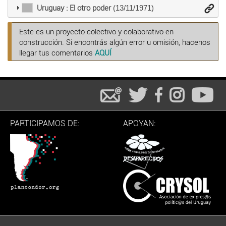
Uruguay : El otro poder
(13/11/1971)
Este es un proyecto colectivo y colaborativo en
construcción. Si encontrás algún error u omisión, hacenos
llegar tus comentarios
AQUÍ
PARTICIPAMOS DE:
APOYAN: