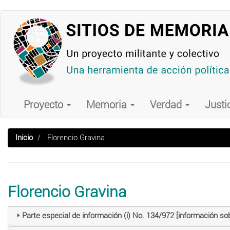
Pasar
al
contenido
principal
Main
navigation
Proyecto
Memoria
Verdad
Justi
Inicio
Florencio Gravina
Florencio Gravina
Parte especial de información (i) No. 134/972 [información so