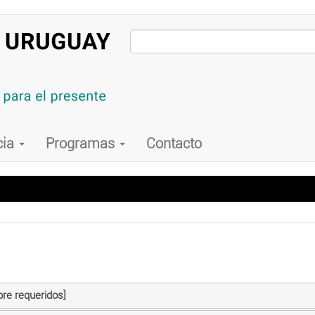
cia
Programas
Contacto
bre requeridos]