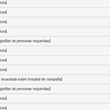
tura]
tura]
tura]
tura]
ografías de personas requeridas]
tura]
tura]
tura]
n incautada sobre hospital de campaña]
ografías de personas requeridas]
tura]
tura]