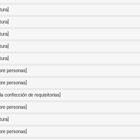
tura]
tura]
tura]
tura]
tura]
bre personas]
bre personas]
la confección de requisitorias]
bre personas]
tura]
bre personas]