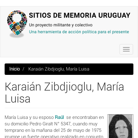
Pasar
al
contenido
principal
Toggl
navig
Inicio
Karaián Zibdjioglu, María Luisa
Karaián Zibdjioglu, María
Luisa
María Luisa y su esposo
Raúl
se encontraban en
su
domicilio
Pedro Giralt N
° 5347,
cuando muy
temprano en la mañana del 25 de mayo de 1975
irrumpe un fuerte
operativo realizado en conjunto