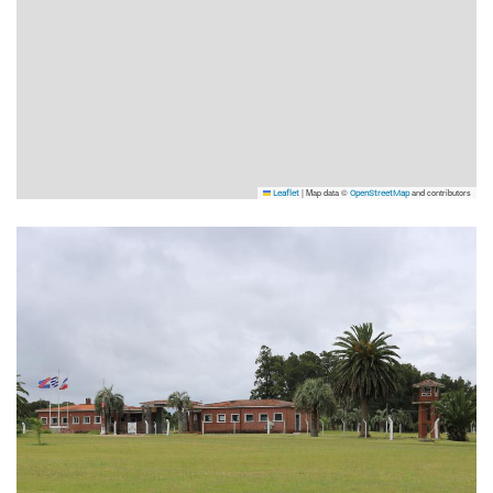
|
Map data ©
and contributors
Leaflet
OpenStreetMap