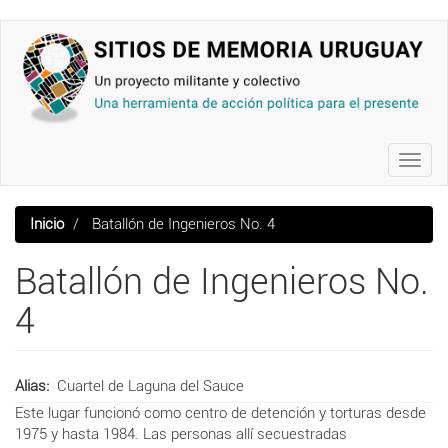
Pasar
al
contenido
principal
Toggl
navig
Inicio
Batallón de Ingenieros No. 4
Batallón de Ingenieros No.
4
Alias
Cuartel de Laguna del Sauce
Este lugar funcionó como centro de detención y torturas desde
1975 y hasta 1984. Las personas allí secuestradas