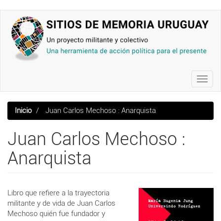
Pasar
al
contenido
principal
Toggl
navig
Inicio
Juan Carlos Mechoso : Anarquista
Juan Carlos Mechoso :
Anarquista
Libro que refiere a la trayectoria
militante y de vida de Juan Carlos
Mechoso quién fue fundador y