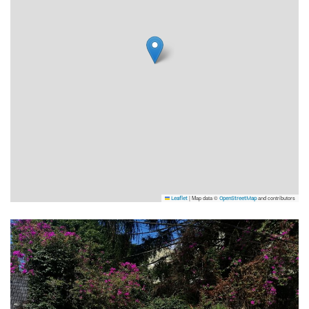
|
Map data ©
and contributors
Leaflet
OpenStreetMap