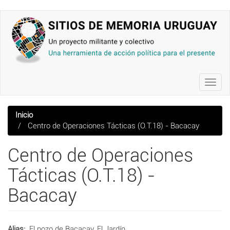
Pasar
al
contenido
principal
Toggl
navig
Inicio
Centro de Operaciones Tácticas (O.T.18) - Bacacay
Centro de Operaciones
Tácticas (O.T.18) -
Bacacay
Alias
El pozo de Bacacay, El Jardín