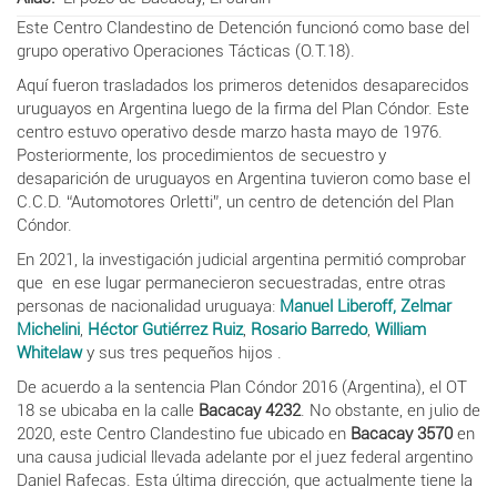
Este Centro Clandestino de Detención funcionó como base del
grupo operativo Operaciones Tácticas (O.T.18).
Aquí fueron trasladados los primeros detenidos desaparecidos
uruguayos en Argentina luego de la firma del Plan Cóndor. Este
centro estuvo operativo desde marzo hasta mayo de 1976.
Posteriormente, los procedimientos de secuestro y
desaparición de uruguayos en Argentina tuvieron como base el
C.C.D. “Automotores Orletti”, un centro de detención del Plan
Cóndor.
En 2021, la investigación judicial argentina permitió comprobar
que en ese lugar permanecieron secuestradas, entre otras
personas de nacionalidad uruguaya:
Manuel Liberoff,
Zelmar
Michelini
,
Héctor Gutiérrez Ruiz
,
Rosario Barredo
,
William
Whitelaw
y sus tres pequeños hijos .
De acuerdo a la
sentencia Plan Cóndor 2016 (Argentina),
el OT
18 se ubicaba en la calle
Bacacay
4232
. No obstante, en julio de
2020, este Centro Clandestino fue ubicado en
Bacacay
3570
en
una causa judicial llevada adelante por el
juez federal argentino
Daniel Rafecas. Esta última dirección, que actualmente tiene la