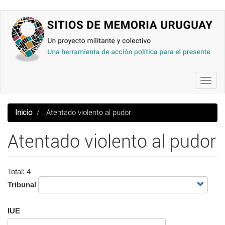
Pasar
al
contenido
principal
Toggl
navig
Inicio
Atentado violento al pudor
Atentado violento al pudor
Total: 4
Tribunal
IUE