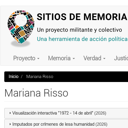
Pasar
al
contenido
principal
Main
navigation
Proyecto
Memoria
Verdad
Justi
Inicio
Mariana Risso
Mariana Risso
Visualización interactiva "1972 - 14 de abril"
(2026)
Imputados por crímenes de lesa humanidad
(2026)