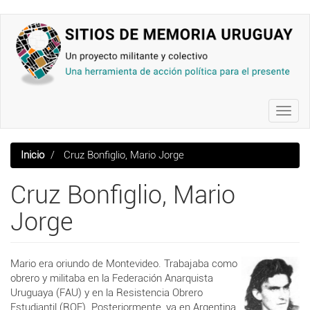
Pasar
al
contenido
principal
Toggl
navig
Inicio
Cruz Bonfiglio, Mario Jorge
Cruz Bonfiglio, Mario
Jorge
Mario era oriundo de Montevideo. Trabajaba como
obrero y militaba en la Federación Anarquista
Uruguaya (FAU) y en la Resistencia Obrero
Estudiantil (ROE). Posteriormente, ya en Argentina,