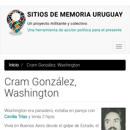
Pasar
al
contenido
principal
Toggl
navig
Inicio
Cram González, Washington
Cram González,
Washington
Washington era panadero, estaba en pareja con
Cecilia Trías
y tenía 2 hijos.
Vivía en Buenos Aires desde el golpe de Estado,
el