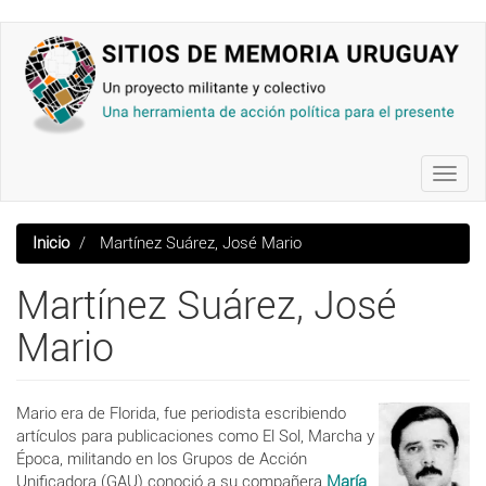
Pasar
al
contenido
principal
Toggl
navig
Inicio
Martínez Suárez, José Mario
Martínez Suárez, José
Mario
Mario era de Florida, fue periodista escribiendo
artículos para publicaciones como El Sol, Marcha y
Época, militando en los Grupos de Acción
Unificadora (GAU) conoció a su compañera
María