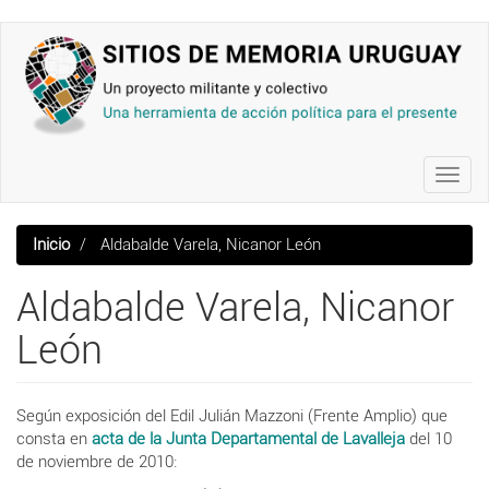
Pasar
al
contenido
principal
Toggl
navig
Inicio
Aldabalde Varela, Nicanor León
Aldabalde Varela, Nicanor
León
Según exposición del
Edil Julián Mazzoni (Frente Amplio) que
consta en
a
cta de la
Junta Departamental de Lavalleja
del 10
de noviembre de 2010: