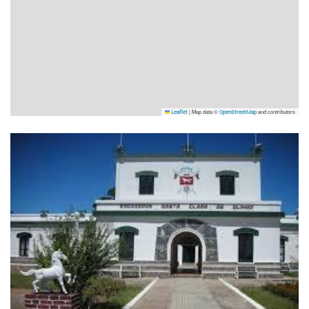
|
Map data ©
and contributors
Leaflet
OpenStreetMap