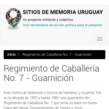
Pasar
al
contenido
principal
Toggl
navig
Inicio
Regimiento de Caballería No. 7 - Guarnición
Regimiento de Caballería
No. 7 - Guarnición
Este centro de detención y tortura de hombres y mujeres, fue
en la década de 1970 y hasta 1982, una guarnición del
Regimiento de Caballería No. 7 que tenía su base en Santa
Clara del Olimar (Departamento de Treinta y Tres).